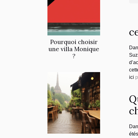
ce
Pourquoi choisir
Dan
une villa Monique
?
Suza
d’ac
cett
ici
p
Q
c
Dans
étés