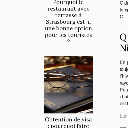
Pourquoi le
C da
restaurant avec
temp
terrasse à
C.
Strasbourg est-il
une bonne option
Qu
pour les touristes
?
N
En 
touj
l’hi
rayo
Pou
chut
est 
Lun
Obtention de visa
: pourquoi faire