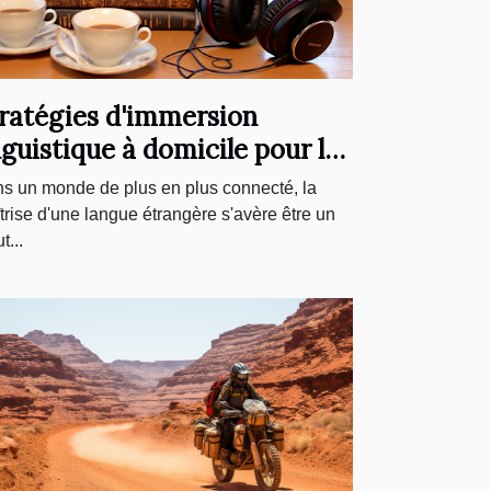
ratégies d'immersion
nguistique à domicile pour les
prenants adultes
s un monde de plus en plus connecté, la
trise d'une langue étrangère s'avère être un
t...