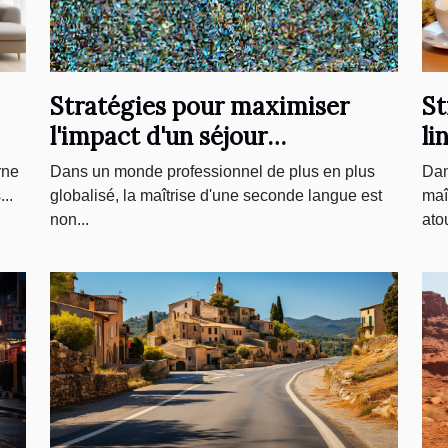
St
Stratégies pour maximiser
li
l'impact d'un séjour
ap
linguistique sur votre carrière
Dan
rne
Dans un monde professionnel de plus en plus
maî
..
globalisé, la maîtrise d'une seconde langue est
atou
non...