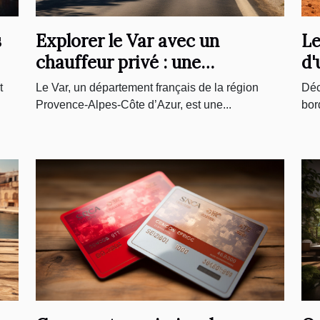
s
Explorer le Var avec un
Le
chauffeur privé : une
d'
expérience incontournable
t
Le Var, un département français de la région
Déc
Provence-Alpes-Côte d’Azur, est une...
bor