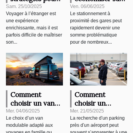
économiser lors
le
Sam. 25/10/2025
Ven. 06/06/2025
Voyager à l’étranger est
Le stationnement à
de voyages
stationnement
une expérience
proximité des gares peut
internationaux
lors de vos
enrichissante, mais il est
rapidement devenir une
voyages en train
parfois difficile de maîtriser
somme problématique
son...
pour de nombreux...
Comment
Comment
choisir un van
choisir un
modulable pour
parking sécurisé
Mer. 04/06/2025
Mer. 21/05/2025
Le choix d’un van
La recherche d'un parking
voyager en
près d'un
modulable adapté aux
près d'un aéroport peut
famille ou entre
aéroport
voyages en famille ou
souvent s'apparenter à une