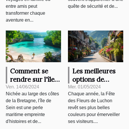
amis
entre amis peut
quête de sécurité et de...
transformer chaque
aventure en...
Comment se
Les meilleures
rendre sur l'île
options de
de Sein : options
transport pour
Ven. 14/06/2024
Mer. 01/05/2024
Nichée au large des côtes
Chaque année, la Fête
et conseils
se rendre à la
de la Bretagne, l'île de
des Fleurs de Luchon
Fête des Fleurs
Sein est une perle
revêt ses plus belles
de Luchon
maritime empreinte
couleurs pour émerveiller
d'histoires et de...
ses visiteurs....